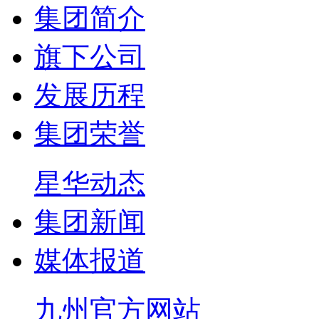
集团简介
旗下公司
发展历程
集团荣誉
星华动态
集团新闻
媒体报道
九州官方网站