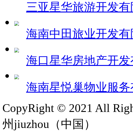
三亚星华旅游开发有
海南中田旅业开发有
海口星华房地产开发
海南星悦巢物业服务
CopyRight © 2021 All
州jiuzhou（中国）