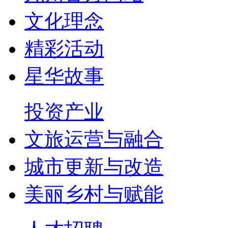
文化理念
精彩活动
星华故事
投资产业
文旅运营与融合
城市更新与改造
美丽乡村与赋能