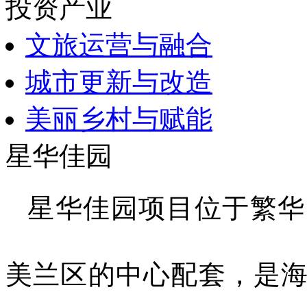
投资产业
文旅运营与融合
城市更新与改造
美丽乡村与赋能
星华佳园
星华佳园项目位于繁华
美兰区的中心配套，是