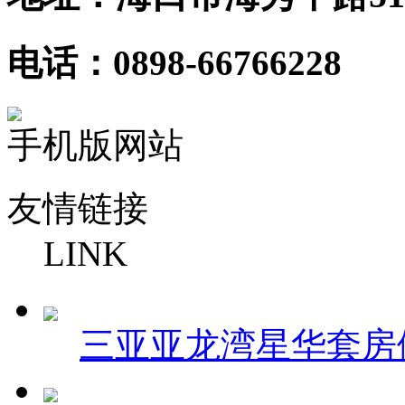
电话：0898-66766228
手机版网站
友情链接
LINK
三亚亚龙湾星华套房