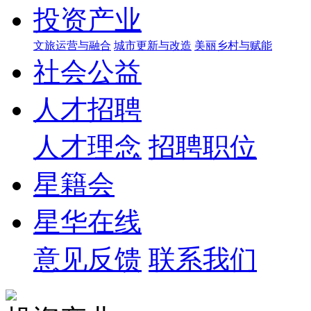
投资产业
文旅运营与融合
城市更新与改造
美丽乡村与赋能
社会公益
人才招聘
人才理念
招聘职位
星籍会
星华在线
意见反馈
联系我们