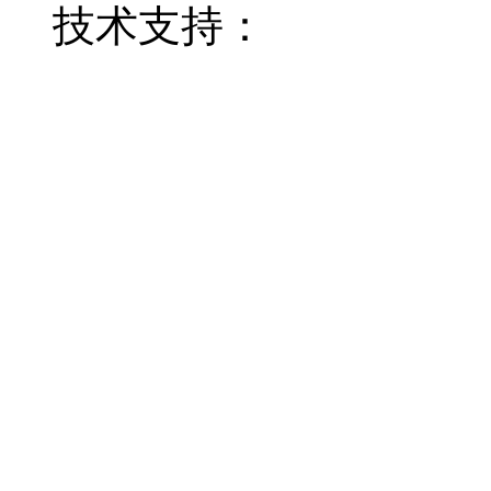
技术支持：