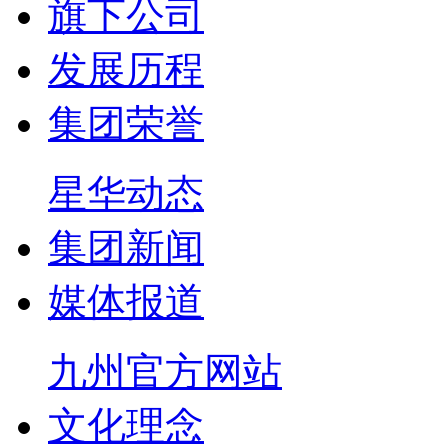
旗下公司
发展历程
集团荣誉
星华动态
集团新闻
媒体报道
九州官方网站
文化理念