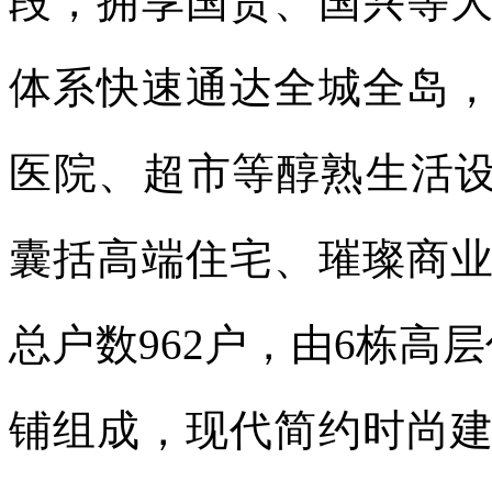
段，拥享国贸、国兴等
体系快速通达全城全岛
医院、超市等醇熟生活设
囊括高端住宅、璀璨商
总户数962户，由6栋高
铺组成，现代简约时尚