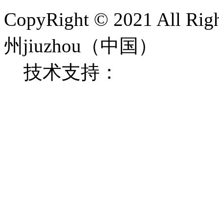
CopyRight © 2021 All
州jiuzhou（中国）
技术支持：