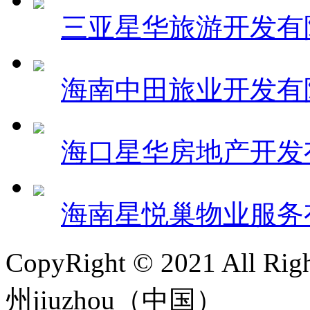
三亚星华旅游开发有
海南中田旅业开发有
海口星华房地产开发
海南星悦巢物业服务
CopyRight © 2021 All
州jiuzhou（中国）