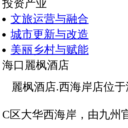
投资产业
文旅运营与融合
城市更新与改造
美丽乡村与赋能
海口麗枫酒店
麗枫酒店.西海岸店位于
C区大华西海岸，由九州官方