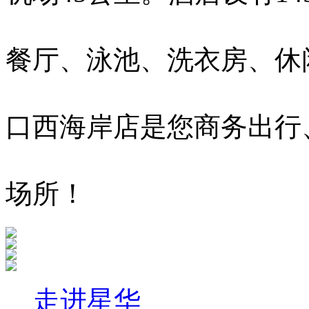
餐厅、泳池、洗衣房、休
口西海岸店是您商务出行
场所！
走进星华