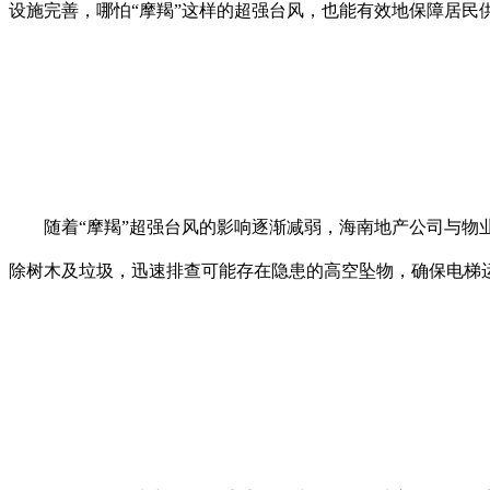
设施完善，哪怕“摩羯”这样的超强台风，也能有效地保障居民
随着“摩羯”超强台风的影响逐渐减弱，海南地产公司与
除树木及垃圾，迅速排查可能存在隐患的高空坠物，确保电梯