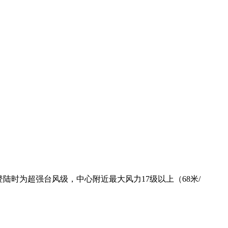
登陆时为超强台风级，中心附近最大风力17级以上（68米/