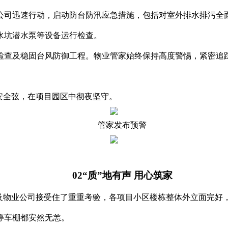
公司迅速行动，启动防台防汛应急措施，包括对室外排水排污全
水坑潜水泵等设备运行检查。
检查及稳固台风防御工程。物业管家始终保持高度警惕，紧密追
。
安全弦，在项目园区中彻夜坚守。
管家发布预警
02“质”地有声 用心筑家
司及物业公司接受住了重重考验，各项目小区楼栋整体外立面完好
停车棚都安然无恙。