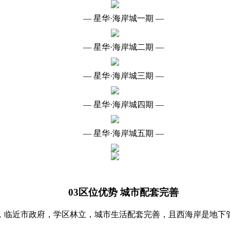
— 星华·海岸城一期 —
— 星华·海岸城二期 —
— 星华·海岸城三期 —
— 星华·海岸城四期 —
— 星华·海岸城五期 —
03区位优势 城市配套完善
，临近市政府，学区林立，城市生活配套完善，且西海岸是地下