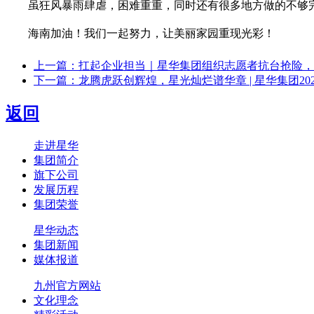
虽狂风暴雨肆虐，困难重重，同时还有很多地方做的不够
海南加油！我们一起努力，让美丽家园重现光彩！
上一篇：扛起企业担当｜星华集团组织志愿者抗台抢险，
下一篇：龙腾虎跃创辉煌，星光灿烂谱华章 | 星华集团20
返回
走进星华
集团简介
旗下公司
发展历程
集团荣誉
星华动态
集团新闻
媒体报道
九州官方网站
文化理念