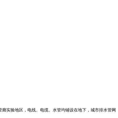
管廊实验地区，电线、电缆、水管均铺设在地下，城市排水管网