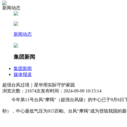
新闻动态
新闻动态
集团新闻
集团新闻
媒体报道
超强台风过境｜星华用实际守护家园
浏览次数：21674次
发布时间：2024-09-09 10:15:14
今年第11号台风“摩羯”（超强台风级）的中心已于9月6日
秒），中心最低气压为915百帕。台风“摩羯”成为登陆我国的