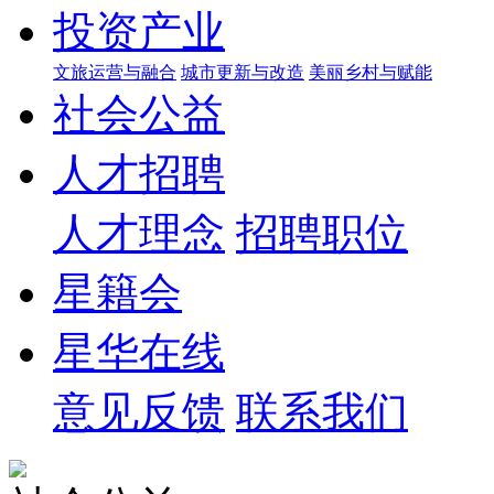
投资产业
文旅运营与融合
城市更新与改造
美丽乡村与赋能
社会公益
人才招聘
人才理念
招聘职位
星籍会
星华在线
意见反馈
联系我们