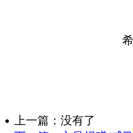
上一篇：没有了