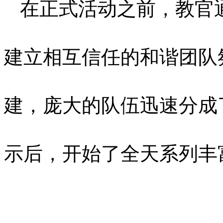
在正式活动之前，教官
建立相互信任的和谐团队
建，庞大的队伍迅速分成
示后，开始了全天系列丰