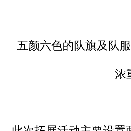
五颜六色的队旗及队服
浓
此次拓展活动主要设置