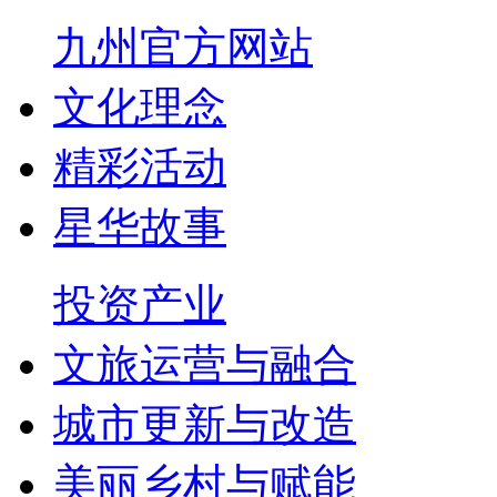
九州官方网站
文化理念
精彩活动
星华故事
投资产业
文旅运营与融合
城市更新与改造
美丽乡村与赋能