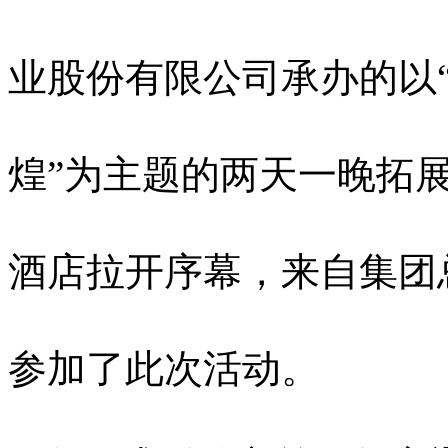
业股份有限公司承办的以
煌”为主题的两天一晚拓
酒店拉开序幕，来自集团
参加了此次活动。