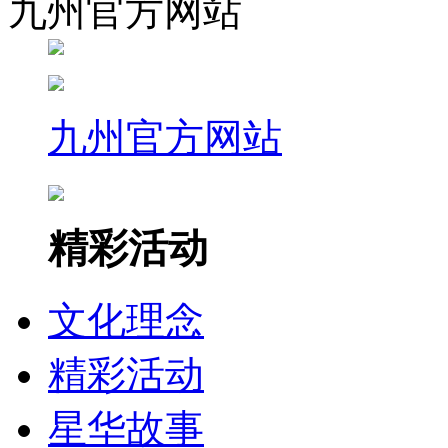
九州官方网站
九州官方网站
精彩活动
文化理念
精彩活动
星华故事