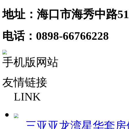
地址：海口市海秀中路51
电话：0898-66766228
手机版网站
友情链接
LINK
三亚亚龙湾星华套房