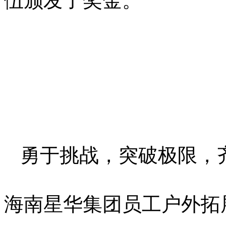
伍颁发了奖金。
勇于挑战，突破极限，齐
海南星华集团员工户外拓