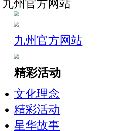
九州官方网站
九州官方网站
精彩活动
文化理念
精彩活动
星华故事