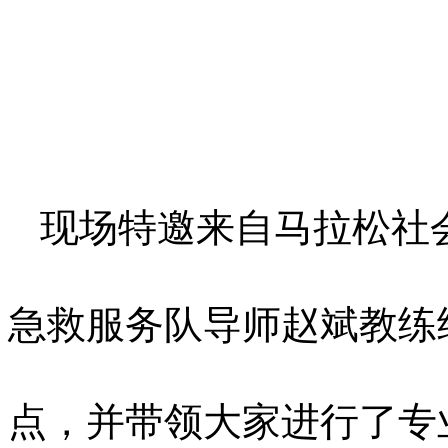
现场特邀来自马拉松社会
急救服务队导师赵斌教练
点，并带领大家进行了专