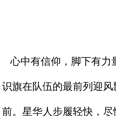
心中有信仰，脚下有力量
识旗在队伍的最前列迎风
前。星华人步履轻快，尽